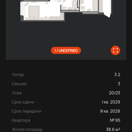
1 / UNDEFINED
Литер
3.2
Секция
3
Этаж
20/23
Срок сдачи
I кв. 2029
Срок передачи
III кв. 2029
Квартира
№ 95
Жилая площадь
38.6 м²