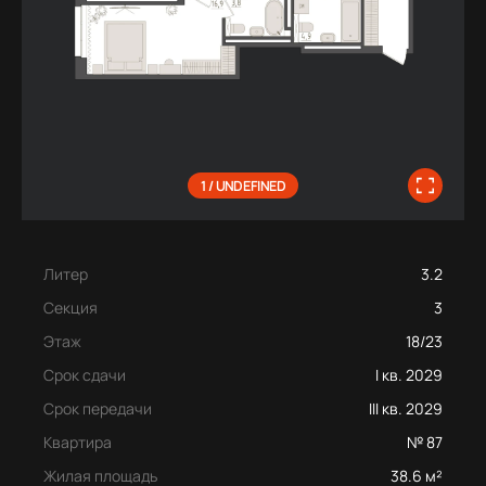
1 / UNDEFINED
Литер
3.2
Секция
3
Этаж
18/23
Срок сдачи
I кв. 2029
Срок передачи
III кв. 2029
Квартира
№ 87
Жилая площадь
38.6 м²