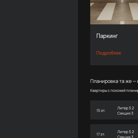
Паркинг
Подробнее
Планировка та же — 
Квартиры с похожей планир
Литер 3.2
15 эт.
Секция 3
Литер 3.2
17 эт.
Секция 3