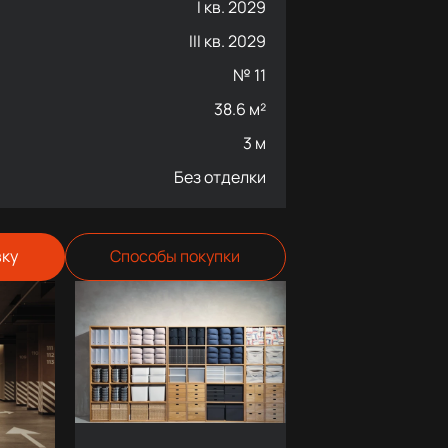
I кв. 2029
III кв. 2029
№ 11
38.6 м²
3 м
Без отделки
вку
Способы покупки