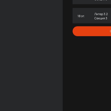
Литер 3.2
18 эт.
Секция 3