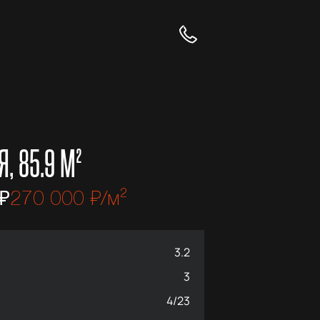
, 85.9 М²
₽
270 000 ₽/м²
3.2
3
4/23