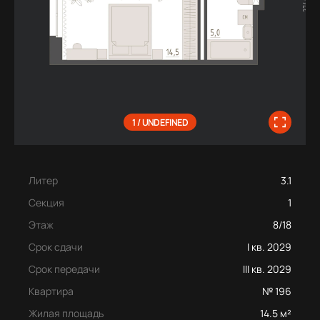
1 / UNDEFINED
Литер
3.1
Секция
1
Этаж
8/18
Срок сдачи
I кв. 2029
Срок передачи
III кв. 2029
Квартира
№ 196
Жилая площадь
14.5 м²