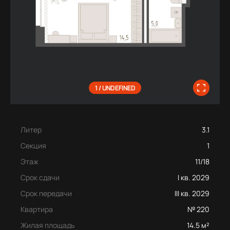
1 / UNDEFINED
Литер
3.1
Секция
1
Этаж
11/18
Срок сдачи
I кв. 2029
Срок передачи
III кв. 2029
Квартира
№ 220
Жилая площадь
14.5 м²