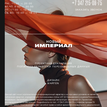
+7 347 215-08-75
ПН: 11:00 — 20:00
ВТ-ЧТ: 9:00 — 20:00
ПТ: 11:00 — 19:00
ЗАКАЗАТЬ ЗВОНОК
СБ-ВС: 10:00 — 18:00
ПРОЕКТНАЯ ДЕКЛАРАЦИЯ
ПОЛИТИКА ОБРАБОТКИ ПЕРСОНАЛЬНЫХ ДАННЫХ
ДИЗАЙН
MARTEN
Данный сайт носит исключительно информационный характер и ни при каких условиях не является
публичной офертой, определяемой положениями статьи 437 (2) Гражданского кодекса Российской
Федерации. Застройщик — ООО Специализированный застройщик «Империал-2». Проектная
декларация на сайте наш.дом.рф. Подробности по тел. +7 (347) 215−09−70 и в офисах продаж ГК
«Третий Трест». Компания оставляет за собой право в любое время без специального уведомления