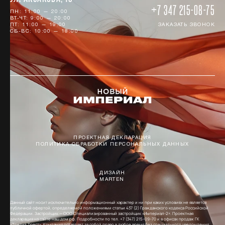
+7 347 215-08-75
ПН: 11:00 — 20:00
ВТ-ЧТ: 9:00 — 20:00
ПТ: 11:00 — 19:00
ЗАКАЗАТЬ ЗВОНОК
СБ-ВС: 10:00 — 18:00
ПРОЕКТНАЯ ДЕКЛАРАЦИЯ
ПОЛИТИКА ОБРАБОТКИ ПЕРСОНАЛЬНЫХ ДАННЫХ
ДИЗАЙН
MARTEN
Данный сайт носит исключительно информационный характер и ни при каких условиях не является
публичной офертой, определяемой положениями статьи 437 (2) Гражданского кодекса Российской
Федерации. Застройщик — ООО Специализированный застройщик «Империал-2». Проектная
декларация на сайте наш.дом.рф. Подробности по тел. +7 (347) 215−09−70 и в офисах продаж ГК
«Третий Трест». Компания оставляет за собой право в любое время без специального уведомления