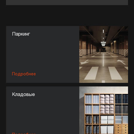
Паркинг
Подробнее
Кладовые