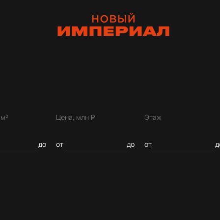
 м²
Цена, млн ₽
Этаж
до
от
до
от
д