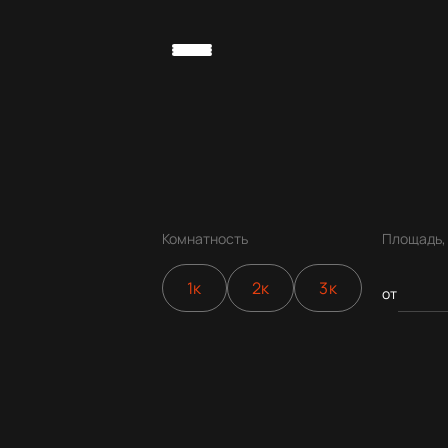
Комнатность
Площадь,
1к
2к
3к
от