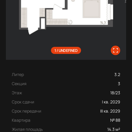
1 / UNDEFINED
Литер
3.2
Секция
3
Этаж
18/23
Срок сдачи
I кв. 2029
Срок передачи
III кв. 2029
Квартира
№ 88
Жилая площадь
14.3 м²