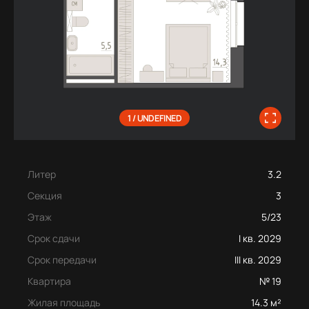
1 / UNDEFINED
Литер
3.2
Секция
3
Этаж
5/23
Срок сдачи
I кв. 2029
Срок передачи
III кв. 2029
Квартира
№ 19
Жилая площадь
14.3 м²