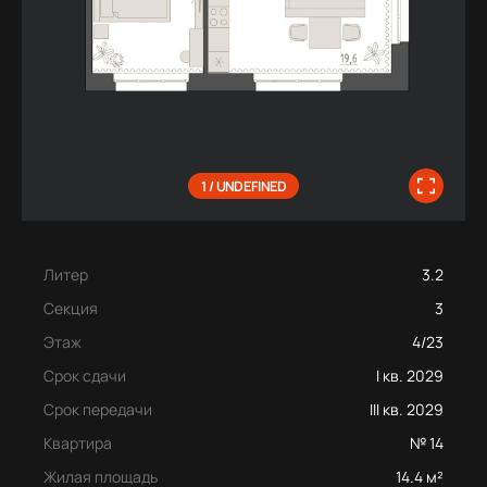
1 / UNDEFINED
Литер
3.2
Секция
3
Этаж
4/23
Срок сдачи
I кв. 2029
Срок передачи
III кв. 2029
Квартира
№ 14
Жилая площадь
14.4 м²