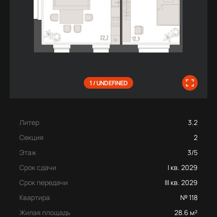
1 / UNDEFINED
Литер
3.2
Секция
2
Этаж
3/5
Срок сдачи
I кв. 2029
Срок передачи
III кв. 2029
Квартира
№ 118
Жилая площадь
28.6 м²