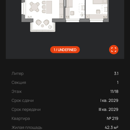
1 / UNDEFINED
Литер
3.1
Секция
1
Этаж
11/18
Срок сдачи
I кв. 2029
Срок передачи
III кв. 2029
Квартира
№ 219
Жилая площадь
42.3 м²